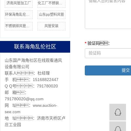
济南风管加工厂
化工厂不锈钢管道
环保海角乱伦社区
山东pp塑料风管
不锈钢排风管价格
风管安装
*
验证码
：
联系海角乱伦社区
山东国产海角社区在线观看通风
设备有限公司
联系人：杜经理
手 机：15168822447
Q Q号：791780020
邮 箱：
791780020@qq.com
网 址：www.auction-
see.com
地 址：济南市天桥区卢
庄工业园