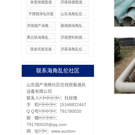
食堂排烟管道
济南排烟管道价格
不锈钢净化风管
山东海角乱伦社区厂家
济南国产海角社区在线安装
玻璃钢海角乱伦社区
黑白铁海角乱伦社区加工
济南塑料耐腐蚀风管
铁皮风管安装
济南海角乱伦社区
联系海角乱伦社区
山东国产海角社区在线观看通风
设备有限公司
联系人：杜经理
手 机：15168822447
Q Q号：791780020
邮 箱：
791780020@qq.com
网 址：www.auction-