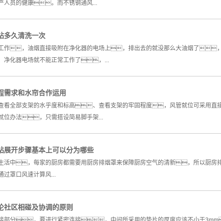
产人员的健康。而不锈钢通风...
站多久清洗一次
工作，油烟直接吸附在净化器的电场上，排出去的就没那么大油烟了
，净化器电场就不能正常工作了，...
程需求和水帘合作运用
查看全部支架的水乎度和标高、查看支架的牢固程度，风管就位可采用直
就位办法，只需搭设简易脚手架...
站展开步骤基本上可以分为哪些
生活中，每家的厨房都需要用厨房排烟罩来保障厨房空气的清新，所以厨房
过罩口风速计算风...
伦社区相碰及协调的原则
接部分，要进行紧密连接，中间所采用的垫片的厚度应该不小于3mm