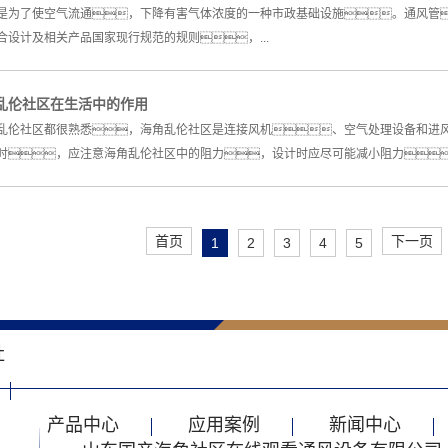
是为了使空气流通，下降有害气体浓度的一种市政基础设施。通风管
合设计及相关产品国家现行规范的规则，...
乱伦社区在生活中的作用
乱伦社区都很熟悉，海角乱伦社区是连接风机、空气处理设备和进
时，应注意海角乱伦社区中的阻力，设计时应尽可能减小阻力。
首页
下一页
1
2
3
4
5
社
产品中心
应用案例
新闻中心