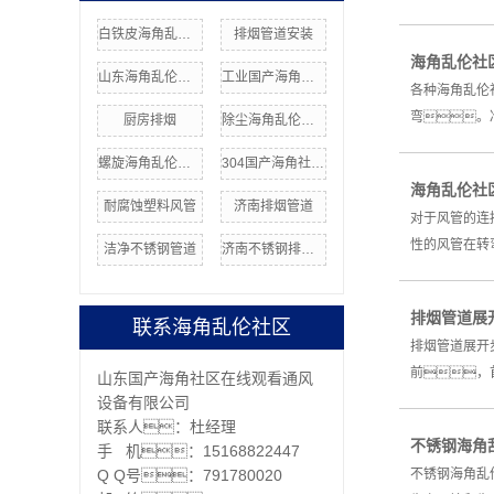
白铁皮海角乱伦社区安装
排烟管道安装
海角乱伦社
山东海角乱伦社区安装
工业国产海角社区在线
各种海角乱伦
弯。
厨房排烟
除尘海角乱伦社区价格
螺旋海角乱伦社区
304国产海角社区在线
海角乱伦社
耐腐蚀塑料风管
济南排烟管道
对于风管的连
性的风管在转弯
洁净不锈钢管道
济南不锈钢排烟管道
排烟管道展
联系海角乱伦社区
排烟管道展开
前，
山东国产海角社区在线观看通风
设备有限公司
联系人：杜经理
不锈钢海角
手 机：15168822447
Q Q号：791780020
不锈钢海角乱