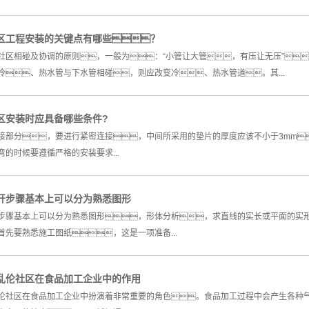
区工程安装的关键点有哪些？
社区相碰及协调的原则，一般为：“小管让大管，有压让无压”
冷、热水管与下水管相碰，则应改变冷、热水管道。其...
区安装时应具备哪些条件?
接部分，要进行紧密连接，中间所采用的垫片的厚度应该不小于3mm
的时候要遵循严格的安装要求...
开步骤基本上可以分为熟悉图形
步骤基本上可以分为熟悉图形，形体分析，求直线的实长或平面的实
首先要熟悉施工图纸，这是一项准备...
乱伦社区在食品加工企业中的作用
伦社区在食品加工企业中扮演着非常重要的角色。食品加工过程中会产生各种