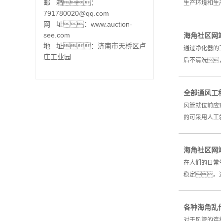
邮 箱：
生产环境和生
791780020@qq.com
网 址：www.auction-
see.com
海角社区网
地 址：济南市天桥区卢
通过净化器的
庄工业园
后不清洗
全部通风工
风管就位前应
的可采用人工
海角社区网
在人们的日常
稳定。通
各种海角乱
对于风管的连