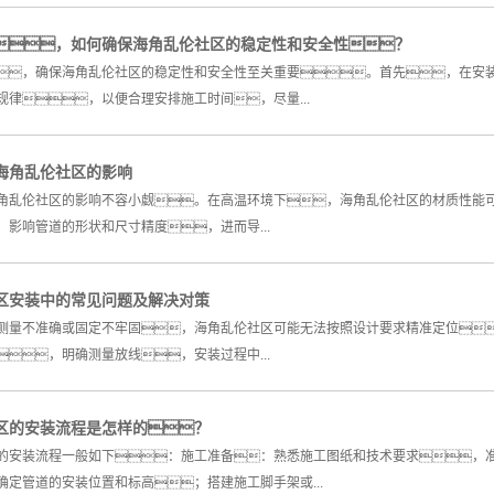
，如何确保海角乱伦社区的稳定性和安全性？
，确保海角乱伦社区的稳定性和安全性至关重要。首先，在安
规律，以便合理安排施工时间，尽量...
海角乱伦社区的影响
角乱伦社区的影响不容小觑。在高温环境下，海角乱伦社区的材质性能
，影响管道的形状和尺寸精度，进而导...
区安装中的常见问题及解决对策
测量不准确或固定不牢固，海角乱伦社区可能无法按照设计要求精准定位
，明确测量放线，安装过程中...
区的安装流程是怎样的？
的安装流程一般如下：施工准备：熟悉施工图纸和技术要求，
确定管道的安装位置和标高；搭建施工脚手架或...