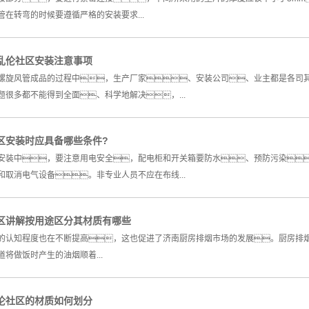
管在转弯的时候要遵循严格的安装要求...
乱伦社区安装注意事项
螺旋风管成品的过程中，生产厂家、安装公司、业主都是各司
题很多都不能得到全面、科学地解决，...
区安装时应具备哪些条件?
安装中，要注意用电安全，配电柜和开关箱要防水、预防污染
和取消电气设备。非专业人员不应在布线...
区讲解按用途区分其材质有哪些
的认知程度也在不断提高，这也促进了济南厨房排烟市场的发展。厨房排
将做饭时产生的油烟顺着...
伦社区的材质如何划分