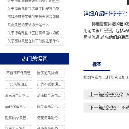
关于排烟管道安装如何进行呢？
关于海角乱伦社区施工时安装吊架有哪8项规定
详细介绍
镀锌板风管吊架的安装要求是怎样的？
排烟管道
排烟的目的
铁皮风管的安装方法是什么
用范围很广，包括酒
关于海角乱伦社区防腐保温应如何操作
强制流通,首先他们的通
关于镀锌风管在加工时要注意什么问题
热门关键词
标签
不锈钢环保风管
厨房通风排烟管道
排烟管道加工
排烟管道加
,
pp风管加工
厂房不锈钢通风管
上一篇：
济南海角乱伦社区加工厂
济南国产海角社区在线加工
pp环保海角乱伦社区
除尘海角乱伦社区价格
下一篇：
不
耐腐蚀pp风管加工
无花海角乱伦社区厂家