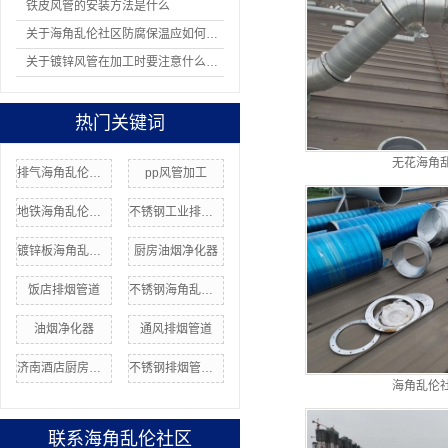
铁皮风管的安装方法是什么
关于海角乱伦社区防腐保温应如何操作
关于镀锌风管在加工时要注意什么问题
热门关键词
无花海角
排气海角乱伦社区
pp风管加工
地铁海角乱伦社区
不锈钢工业排风管
镀锌板海角乱伦社区加工
厨房油烟净化器
饭店排烟管道
不锈钢海角乱伦社区价格
油烟净化器
通风排烟管道
济南酒店厨房排烟罩
不锈钢排烟管道加工
海角乱伦
联系海角乱伦社区