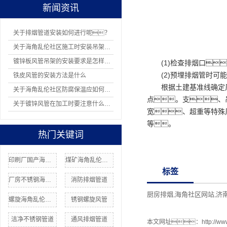
新闻资讯
关于排烟管道安装如何进行呢？
关于海角乱伦社区施工时安装吊架有哪8项规定
镀锌板风管吊架的安装要求是怎样的？
(1)检查排烟口
(2)预埋排烟管时
铁皮风管的安装方法是什么
根据土建基准线确定
关于海角乱伦社区防腐保温应如何操作
点。支、
关于镀锌风管在加工时要注意什么问题
宽、超重等特殊
等。
热门关键词
印刷厂国产海角社区在线
煤矿海角乱伦社区厂家
标签
厂房不锈钢海角乱伦社区
消防排烟管道
厨房排烟
海角社区网站
济
,
,
螺旋海角乱伦社区
锈钢螺旋风管
洁净不锈钢管道
通风排烟管道
本文网址：
http://w