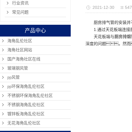
行业资讯
2021-12-30
54
常见问题
厨房排气管的安装并
1.通过天花板端连
产品中心
天花板端与
厨房排烟
海角乱伦社区
深度的问题。然而
海角社区网站
国产海角社区在线
玻璃钢风管
pp风管
pp环保海角乱伦社区
不锈钢环保海角乱伦社区
不锈钢海角乱伦社区
镀锌板海角乱伦社区
无花海角乱伦社区