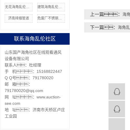
无花海角乱伦社区厂家
建筑海角乱伦社区
上一篇：
海
济南排烟管道
危废厂不锈钢管道
下一篇：
海角乱
联系海角乱伦社区
山东国产海角社区在线观看通风
设备有限公司
联系人：杜经理
手 机：15168822447
Q Q号：791780020
邮 箱：
791780020@qq.com
网 址：www.auction-
see.com
地 址：济南市天桥区卢庄
工业园