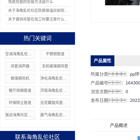
铁皮风管的安装方法是什么
关于海角乱伦社区防腐保温应如何操作
关于镀锌风管在加工时要注意什么问题
热门关键词
空调海角乱伦社区价格
不锈钢管道
产品属性
风管消声器
无机玻璃钢风管
所属分类：
pp
玻璃钢风机
净化海角乱伦社区价格
产品编号：
16430
餐厅排烟管道
济南海角乱伦社区加工厂
浏览次数：
0
发布日期：
2022
环保除尘管道
无花螺旋风管安装
饭店海角社区网站
废气海角乱伦社区安装
产品概述
联系海角乱伦社区