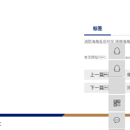
标签
消防海角乱伦社区
排烟海
,
本文网址：
http://www.au
上一篇：
下一篇：
社