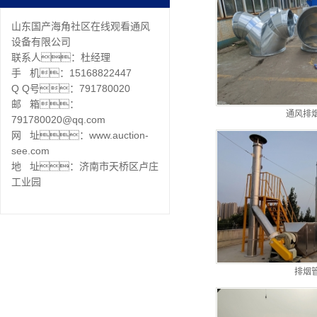
山东国产海角社区在线观看通风
设备有限公司
联系人：杜经理
手 机：15168822447
Q Q号：791780020
邮 箱：
通风排
791780020@qq.com
网 址：www.auction-
see.com
地 址：济南市天桥区卢庄
工业园
排烟