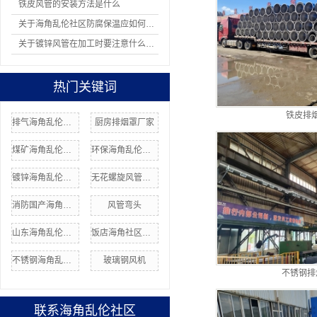
铁皮风管的安装方法是什么
关于海角乱伦社区防腐保温应如何操作
关于镀锌风管在加工时要注意什么问题
热门关键词
铁皮排
排气海角乱伦社区
厨房排烟罩厂家
煤矿海角乱伦社区
环保海角乱伦社区安装
镀锌海角乱伦社区价格
无花螺旋风管厂家
消防国产海角社区在线
风管弯头
山东海角乱伦社区加工
饭店海角社区网站
不锈钢海角乱伦社区价格
玻璃钢风机
不锈钢排
联系海角乱伦社区