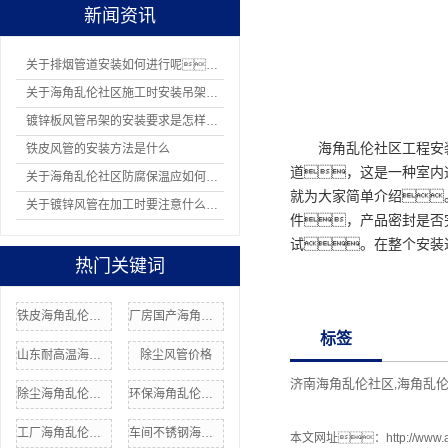
新闻资讯
关于排烟管道安装如何进行呢？
关于海角乱伦社区施工时安装吊架有哪8项规定
镀锌板风管吊架的安装要求是怎样的？
海角乱伦社区工程安
铁皮风管的安装方法是什么
道，这是一种室内
关于海角乱伦社区防腐保温应如何操作
就为大家简单介绍
关于镀锌风管在加工时要注意什么问题
件，产品密封是否
试。在整个安装
热门关键词
铁皮海角乱伦社区
厂房国产海角社区在线
标签
山东耐高温海角乱伦社区
除尘风管价格
济南海角乱伦社区
海角乱
,
除尘海角乱伦社区厂家
环保海角乱伦社区安装
工厂海角乱伦社区价格
车间不锈钢海角乱伦社区
本文网址：
http://www