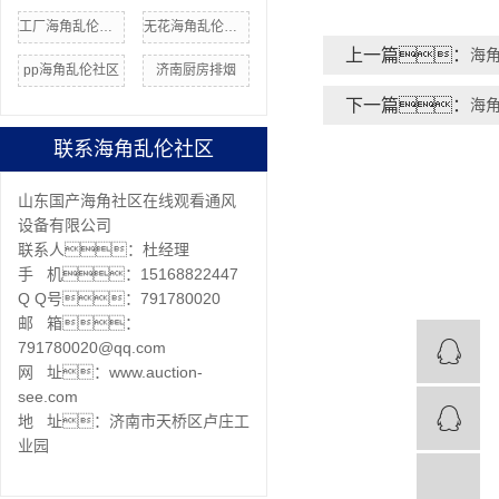
工厂海角乱伦社区
无花海角乱伦社区安装
上一篇：
海
pp海角乱伦社区
济南厨房排烟
下一篇：
海
联系海角乱伦社区
山东国产海角社区在线观看通风
设备有限公司
联系人：杜经理
手 机：15168822447
Q Q号：791780020
邮 箱：
791780020@qq.com
网 址：www.auction-
see.com
地 址：济南市天桥区卢庄工
业园