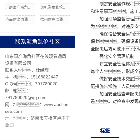
制定安全操作规程
厂房国产海角社区在线
风机海角乱伦社区安装
和注意事项，施工
加强现场监督管理
济南耐腐蚀通风管
德州耐高温通风管
为，对违反安
确保设备安全运行
联系海角乱伦社区
保养，确保设备
全隐患后方可使用
山东国产海角社区在线观看通风
强化安全管理机制
设备有限公司
建立安全管理体系
联系人：杜经理
每个人，形成全
手 机：15168822447
做好安全技术交底
Q Q号：791780020
范措施告知施工人员
邮 箱：
加强安全检查与隐患
791780020@qq.com
患。对检查中发现
网 址：www.auction-
see.com
地 址：济南市天桥区卢庄工
业园
标签