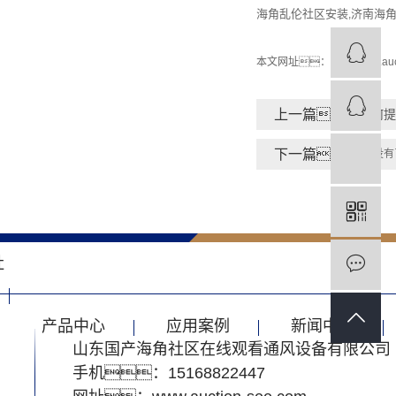
海角乱伦社区安装
济南海
,
本文网址：
http://www.a
上一篇：
如何提
下一篇：
没有
社
产品中心
应用案例
新闻中心
山东国产海角社区在线观看通风设备有限公司
手机：15168822447