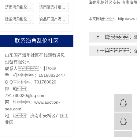
海角乱伦社区安装
济南海
,
济南海角乱伦社区加工厂
济南厨房排烟价格
本文网址：
http://www
除尘海角乱伦社区价格
食品厂国产海角社区在线
上一篇：
联系海角乱伦社区
下一篇：
山东国产海角社区在线观看通风
设备有限公司
联系人：杜经理
手 机：15168822447
Q Q号：791780020
邮 箱：
791780020@qq.com
网 址：www.auction-
see.com
地 址：济南市天桥区卢庄工
业园