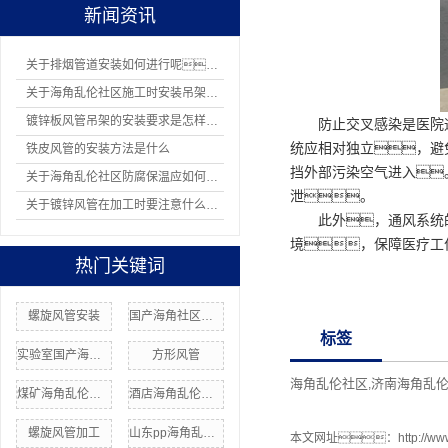
新闻资讯
关于排烟管道安装如何进行呢？
关于海角乱伦社区施工时安装吊架有哪8项规定
镀锌板风管吊架的安装要求是怎样的？
防止交叉感染是医院
统应相对独立，避
铁皮风管的安装方法是什么
挡外部污染空气进入
关于海角乱伦社区防腐保温应如何操作
泄。
关于镀锌风管在加工时要注意什么问题
此外，通风系统
境，保障医疗工
热门关键词
螺旋风管安装
国产海角社区在线安装
标签
实验室国产海角社区在线
方形风管
海角乱伦社区
济南海角乱
,
煤矿海角乱伦社区
酒店海角乱伦社区安装
螺旋风管加工
山东pp海角乱伦社区
本文网址：
http://w